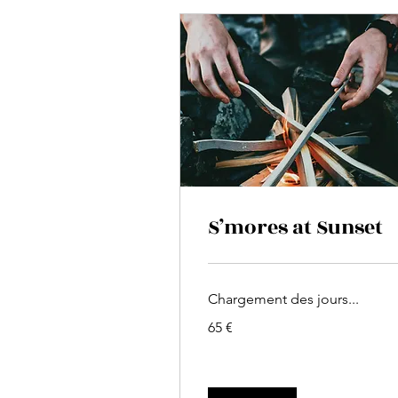
S’mores at Sunset
Chargement des jours...
65
65 €
euros