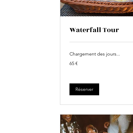
Waterfall Tour
Chargement des jours...
65
65 €
euros
Réserver