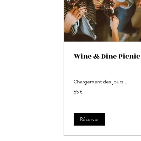
Wine & Dine Picnic
Chargement des jours...
65
65 €
euros
Réserver