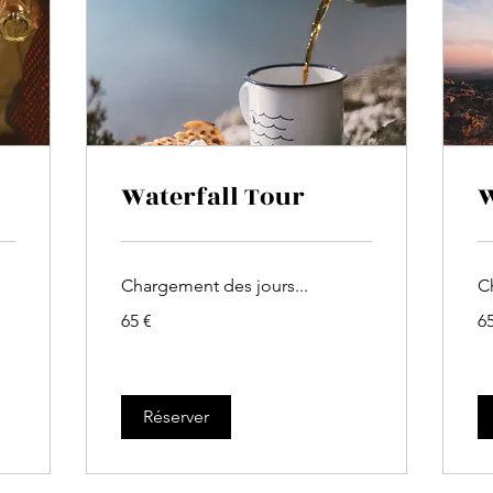
Waterfall Tour
W
Chargement des jours...
C
65
65
65 €
65
euros
eu
Réserver