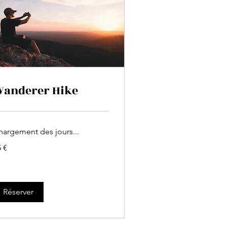
anderer Hike
hargement des jours...
 €
ros
Réserver