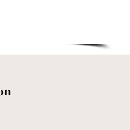
+31 318 643819
1C - 6718XM - Ede
ion