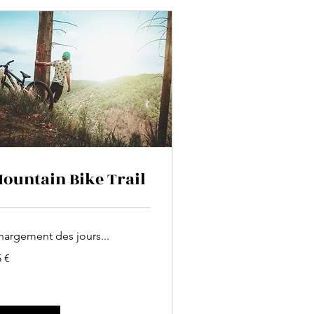
ountain Bike Trail
hargement des jours...
 €
ros