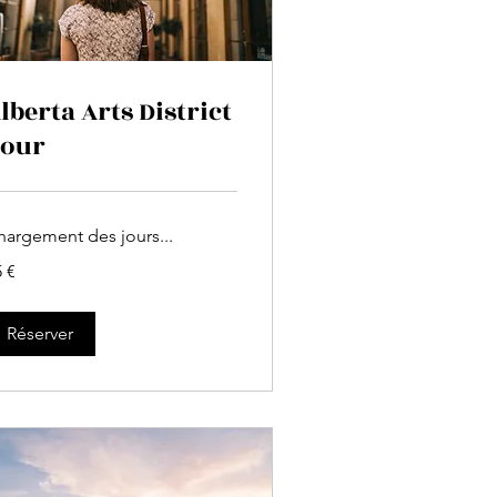
lberta Arts District
our
hargement des jours...
 €
ros
Réserver