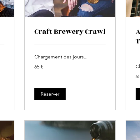
Craft Brewery Crawl
A
T
Chargement des jours...
65
C
65 €
euros
65
65
eu
Réserver